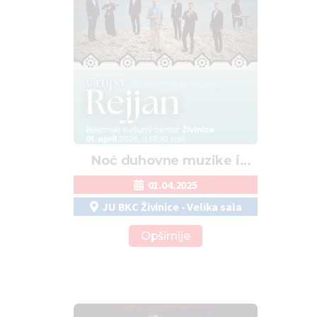
Noć duhovne muzike i
sevdaha: Grupa Rejjan u
01.04.2025
Živinicama
JU BKC Živinice - Velika sala
Opširnije