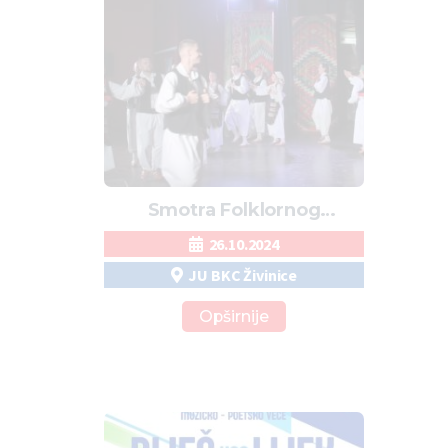
Smotra Folklornog
Stvaralaštva
26.10.2024
JU BKC Živinice
Opširnije