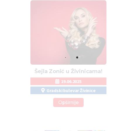
Šejla Zonić u Živinicama!
19.06.2025
Gradski bulevar Živinice
Opširnije