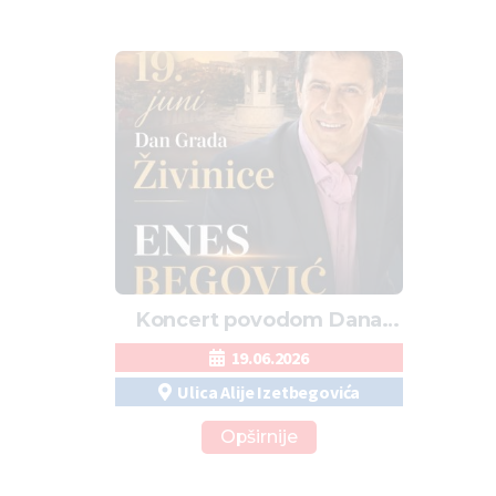
Koncert povodom Dana
Grada Živinice: Enes
19.06.2026
Begović
Ulica Alije Izetbegovića
Opširnije