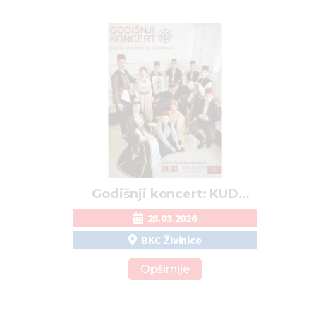
Godišnji koncert: KUD
“Modrački mornari” Šerići
28.03.2026
BKC Živinice
Opširnije