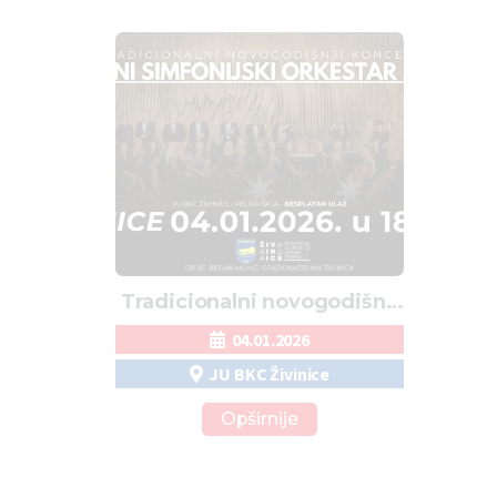
Tradicionalni novogodišnji
koncert
04.01.2026
JU BKC Živinice
Opširnije