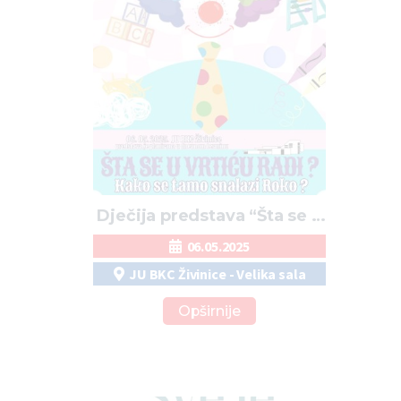
Dječija predstava “Šta se u
vrtiću radi? – Kako se tamo
06.05.2025
snalazi Roko?”
JU BKC Živinice - Velika sala
Opširnije