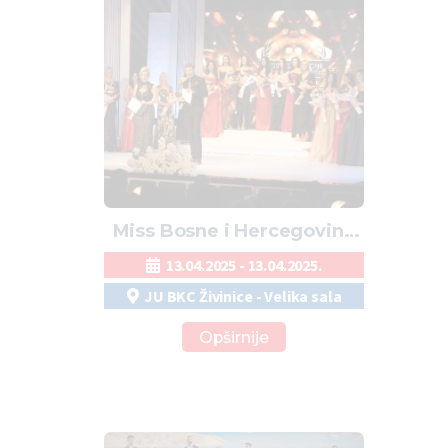
Miss Bosne i Hercegovine
za Miss Svijeta u
13.04.2025 - 13.04.2025.
Živinicama 13. aprila
JU BKC Živinice - Velika sala
Opširnije