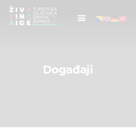
Početna
Informacije za turiste
Događaji
Mapa
Novosti
Događaji
Obavještenja
Kontakt