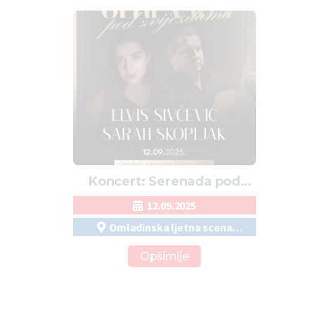
Koncert: Serenada pod
zvijezdama
12.09.2025
Omladinska ljetna scena
Živinice
Opširnije