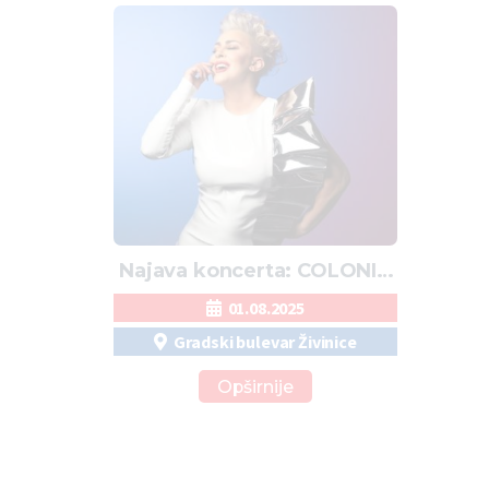
Najava koncerta: COLONIA
u Živinicama
01.08.2025
Gradski bulevar Živinice
Opširnije