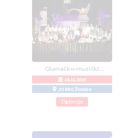
Glumačko-muzički
spektakl “EMINA” ponovo u
14.02.2025
Živinicama
JU BKC Živinice
Opširnije