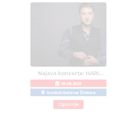
Najava koncerta: HARI
MATA HARI u Živinicama
03.08.2025
Gradski bulevar Živinice
Opširnije