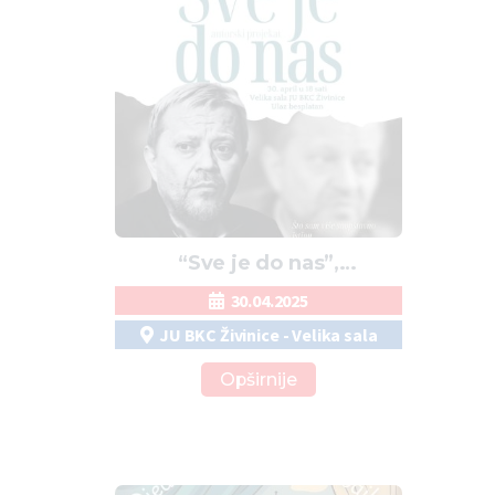
“Sve je do nas”,
monodrama Emira
30.04.2025
Hadžihafizbegovića
JU BKC Živinice - Velika sala
Opširnije