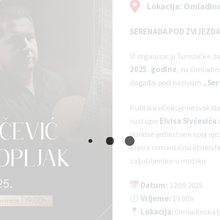
Lokacija: Omladins
SERENADA POD ZVIJEZDA
U organizaciji Turističke z
2025. godine
, na Omladin
događaj pod nazivom
„Ser
Publiku očekuje nesvakida
nastupe
Elvisa Sivčevića
donose jedinstven spoj nježn
kreira romantičnu atmosf
zaljubljenike u muziku.
Datum:
12.09.2025.
Vrijeme:
19:00h
Lokacija:
Omladinska lj