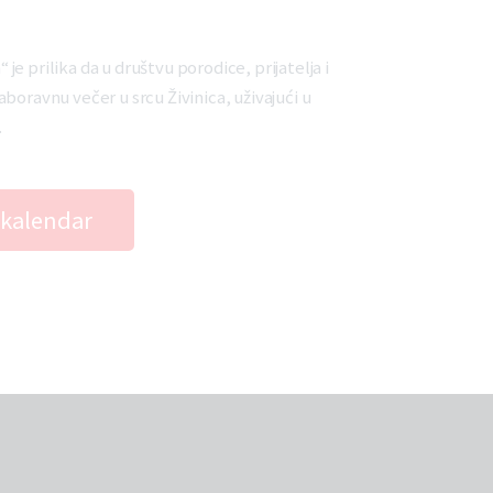
e prilika da u društvu porodice, prijatelja i
boravnu večer u srcu Živinica, uživajući u
.
 kalendar