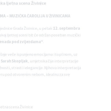
ka ljetna scena Živinice
MA – MUZIČKA ČAROLIJA U ŽIVINICAMA
ajednice Grada Živinice, u petak
12. septembra
skoj ljetnoj sceni bit će održan poseban muzički
enada pod zvijezdama“
.
šnje veče ispunjeno emocijama i toplinom, uz
i
Sarah Skopljak
, umjetnika čije interpretacije
osti, strasti i elegancije. Njihova interpretacija
eru pod otvorenim nebom, idealnu za sve
etna scena Živinice