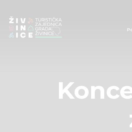
P
Konce