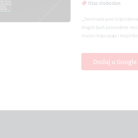
Ulaz slobodan
„Serenada pod zvijezdama“ j
dragih ljudi provedete neza
muzici koja spaja i inspiriše
Dodaj u Google