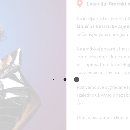
Lokacija: Gradski b
Na inicijativu i uz podršku
Muhića
i
Turističke zajed
večer ispunjena energijom
Na gradskoj pozornici nast
je obilježio muzičku scenu
nastupima. Publiku očekuje
za zajedničko slavlje uz om
Pozivamo sve sugrađane i 
i zajedno uživamo u nezab
Ulaz je besplatan a koncert