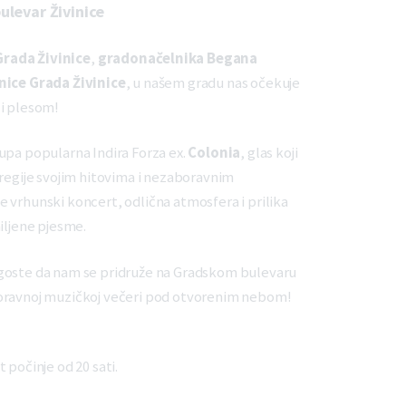
ulevar Živinice
Grada Živinice
,
gradonačelnika Begana
nice Grada Živinice
, u našem gradu nas očekuje
 i plesom!
upa popularna Indira Forza ex.
Colonia
, glas koji
 regije svojim hitovima i nezaboravnim
 vrhunski koncert, odlična atmosfera i prilika
iljene pjesme.
goste da nam se pridruže na Gradskom bulevaru
oravnoj muzičkoj večeri pod otvorenim nebom!
 počinje od 20 sati.