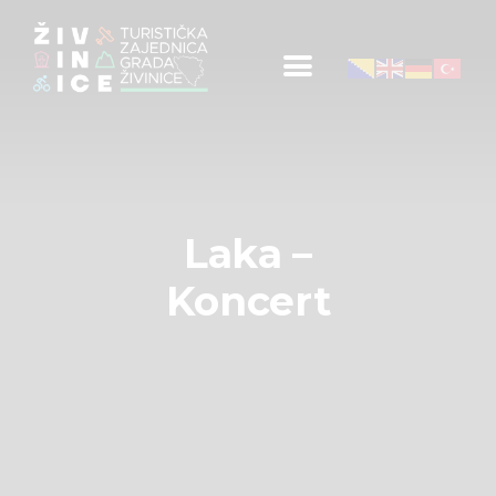
Početna
Informacije za turiste
Događaji
Mapa
Novosti
Laka –
Obavještenja
Koncert
Kontakt