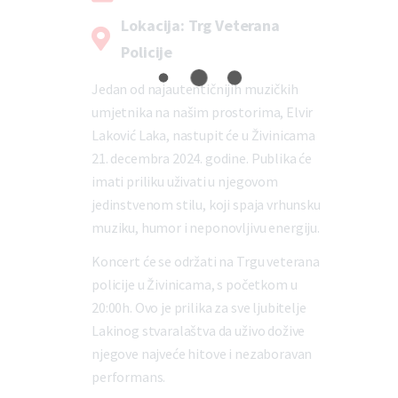
Lokacija: Trg Veterana
Policije
Jedan od najautentičnijih muzičkih
umjetnika na našim prostorima, Elvir
Laković Laka, nastupit će u Živinicama
21. decembra 2024. godine. Publika će
imati priliku uživati u njegovom
jedinstvenom stilu, koji spaja vrhunsku
muziku, humor i neponovljivu energiju.
Koncert će se održati na Trgu veterana
policije u Živinicama, s početkom u
20:00h. Ovo je prilika za sve ljubitelje
Lakinog stvaralaštva da uživo dožive
njegove najveće hitove i nezaboravan
performans.