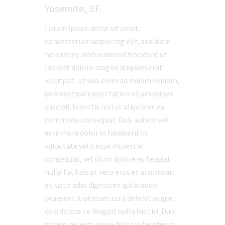
Yosemite, SF.
Lorem ipsum dolor sit amet,
consectetuer adipiscing elit, sed diam
nonummy nibh euismod tincidunt ut
laoreet dolore magna aliquam erat
volutpat. Ut wisi enim ad minim veniam,
quis nostrud exerci tation ullamcorper
suscipit lobortis nisl ut aliquip ex ea
commodo consequat. Duis autem vel
eum iriure dolor in hendrerit in
vulputate velit esse molestie
consequat, vel illum dolore eu feugiat
nulla facilisis at vero eros et accumsan
et iusto odio dignissim qui blandit
praesent luptatum zzril delenit augue
duis dolore te feugait nulla facilisi. Duis
autem vel eum iriure dolor in hendrerit