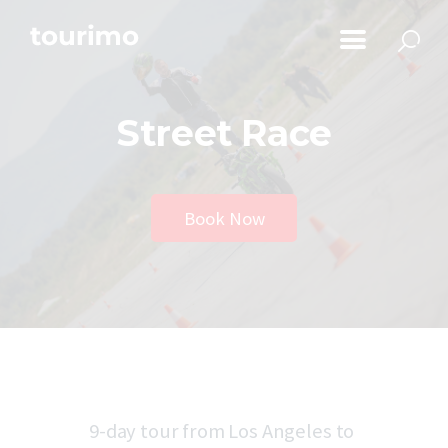
Početna
Informacije za turiste
Street Race
Događaji
Mapa
Novosti
Book Now
Obavještenja
Kontakt
9-day tour from Los Angeles to