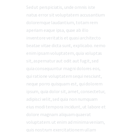
Sed ut perspiciatis, unde omnis iste
natus error sit voluptatem accusantium
doloremque laudantium, totam rem
aperiam eaque ipsa, quae ab illo
inventore veritatis et quasi architecto
beatae vitae dicta sunt, explicabo. nemo
enim ipsam voluptatem, quia voluptas
sit, aspernatur aut odit aut fugit, sed
quia consequuntur magni dolores eos,
qui ratione voluptatem sequi nesciunt,
neque porro quisquam est, qui dolorem
ipsum, quia dolor sit, amet, consectetur,
adipisci velit, sed quia non numquam
eius modi tempora incidunt, ut labore et
dolore magnam aliquam quaerat
voluptatem. ut enim ad minima veniam,
quis nostrum exercitationem ullam