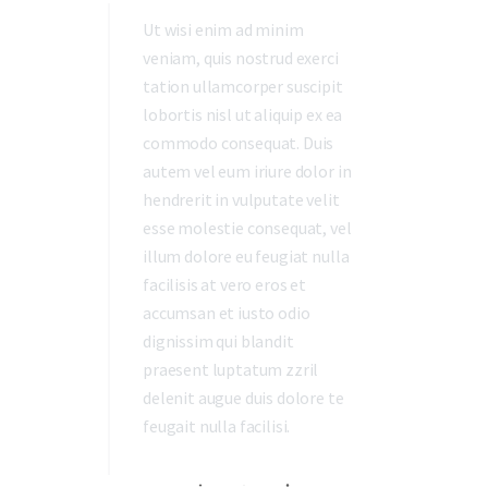
Ut wisi enim ad minim
veniam, quis nostrud exerci
tation ullamcorper suscipit
lobortis nisl ut aliquip ex ea
commodo consequat. Duis
autem vel eum iriure dolor in
hendrerit in vulputate velit
esse molestie consequat, vel
illum dolore eu feugiat nulla
facilisis at vero eros et
accumsan et iusto odio
dignissim qui blandit
praesent luptatum zzril
delenit augue duis dolore te
feugait nulla facilisi.