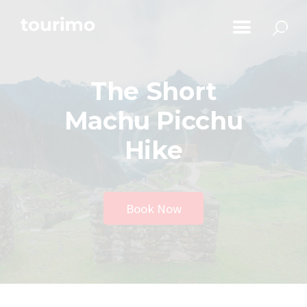
Početna
Informacije za turiste
The Short
Događaji
Mapa
Machu Picchu
Novosti
Hike
Obavještenja
Kontakt
Book Now