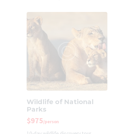
Wildlife of National
Parks
$975
/person
10-day wildlife discovery tour