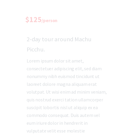
$125
/person
2-day tour around Machu
Picchu.
Lorem ipsum dolor sit amet,
consectetuer adipiscing elit, sed diam
nonummy nibh euismod tincidunt ut
laoreet dolore magna aliquam erat
volutpat. Ut wisi enim ad minim veniam,
quis nostrud exerci tation ullamcorper
suscipit lobortis nisl ut aliquip ex ea
commodo consequat. Duis autem vel
eum iriure dolor in hendrerit in
vulputate velit esse molestie