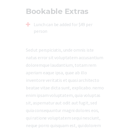
Bookable Extras
Lunch can be added for $49 per
person
Sed ut perspiciatis, unde omnis iste
natus error sit voluptatem accusantium
doloremque laudantium, totam rem
aperiam eaque ipsa, quae ab illo
inventore veritatis et quasi architecto
beatae vitae dicta sunt, explicabo. nemo
enim ipsam voluptatem, quia voluptas
sit, aspernatur aut odit aut fugit, sed
quia consequuntur magni dolores eos,
qui ratione voluptatem sequi nesciunt,
neque porro quisquam est, qui dolorem