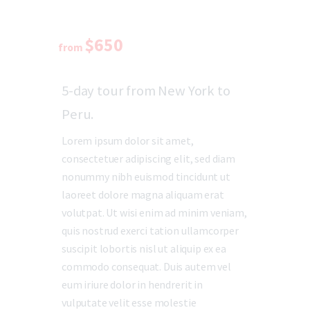
$650
from
5-day tour from New York to
Peru.
Lorem ipsum dolor sit amet,
consectetuer adipiscing elit, sed diam
nonummy nibh euismod tincidunt ut
laoreet dolore magna aliquam erat
volutpat. Ut wisi enim ad minim veniam,
quis nostrud exerci tation ullamcorper
suscipit lobortis nisl ut aliquip ex ea
commodo consequat. Duis autem vel
eum iriure dolor in hendrerit in
vulputate velit esse molestie