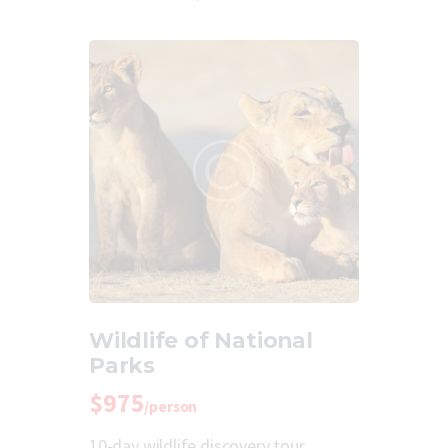
Wildlife of National
Parks
$975
/person
10-day wildlife discovery tour