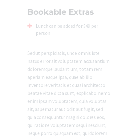
Bookable Extras
Lunch can be added for $49 per
person
Sed ut perspiciatis, unde omnis iste
natus error sit voluptatem accusantium
doloremque laudantium, totam rem
aperiam eaque ipsa, quae ab illo
inventore veritatis et quasi architecto
beatae vitae dicta sunt, explicabo. nemo
enim ipsam voluptatem, quia voluptas
sit, aspernatur aut odit aut fugit, sed
quia consequuntur magni dolores eos,
qui ratione voluptatem sequi nesciunt,
neque porro quisquam est, qui dolorem