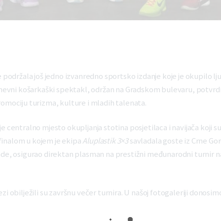
 podržala još jedno izvanredno sportsko izdanje koje je okupilo lju
nevni košarkaški spektakl, održan na Gradskom bulevaru, potvrdio 
omociju turizma, kulture i mladih talenata.
 centralno mjesto okupljanja stotina posjetilaca i navijača koji s
m finalom u kojem je ekipa
Aluplastik 3×3
savladala goste iz Crne Go
ade, osigurao direktan plasman na prestižni međunarodni turnir na
zi obilježili su završnu večer turnira. U našoj fotogaleriji donosim