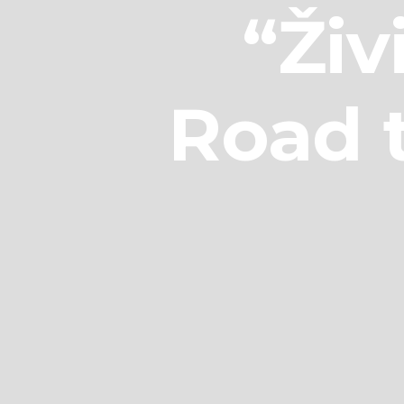
“Živ
Road t