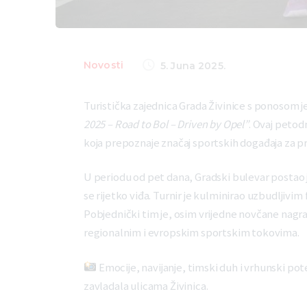
Novosti
5. Juna 2025.
Turistička zajednica Grada Živinice s ponosom je
2025 – Road to Bol – Driven by Opel”
. Ovaj petod
koja prepoznaje značaj sportskih događaja za pr
U periodu od pet dana, Gradski bulevar postao je
se rijetko viđa. Turnir je kulminirao uzbudljivi
Pobjednički tim je, osim vrijedne novčane nagr
regionalnim i evropskim sportskim tokovima.
Emocije, navijanje, timski duh i vrhunski pote
zavladala ulicama Živinica.