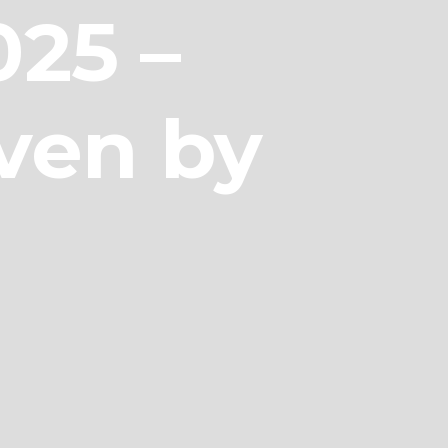
025 –
iven by