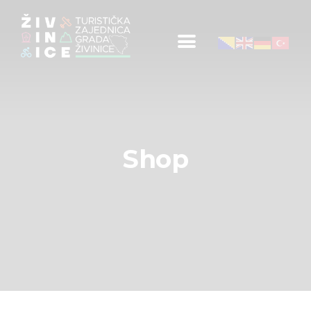
Početna
Informacije za turiste
Događaji
Mapa
Novosti
Shop
Obavještenja
Kontakt