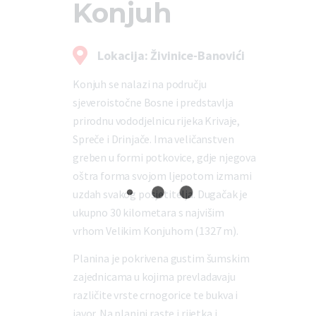
Konjuh
Lokacija: Živinice-Banovići
Konjuh se nalazi na području
sjeveroistočne Bosne i predstavlja
prirodnu vododjelnicu rijeka Krivaje,
Spreče i Drinjače. Ima veličanstven
greben u formi potkovice, gdje njegova
oštra forma svojom ljepotom izmami
uzdah svakog posjetitelja. Dugačak je
ukupno 30 kilometara s najvišim
vrhom Velikim Konjuhom (1327 m).
Planina je pokrivena gustim šumskim
zajednicama u kojima prevladavaju
različite vrste crnogorice te bukva i
javor. Na planini raste i rijetka i