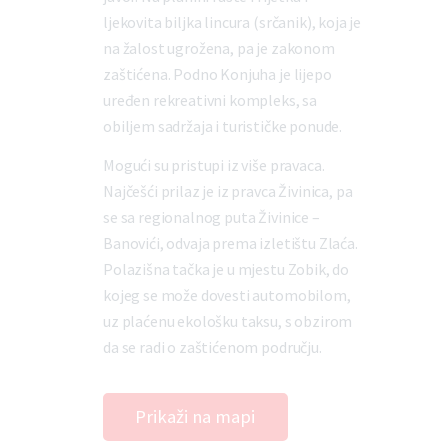
ljekovita biljka lincura (srčanik), koja je
na žalost ugrožena, pa je zakonom
zaštićena. Podno Konjuha je lijepo
uređen rekreativni kompleks, sa
obiljem sadržaja i turističke ponude.
Mogući su pristupi iz više pravaca.
Najčešći prilaz je iz pravca Živinica, pa
se sa regionalnog puta Živinice –
Banovići, odvaja prema izletištu Zlaća.
Polazišna tačka je u mjestu Zobik, do
kojeg se može dovesti automobilom,
uz plaćenu ekološku taksu, s obzirom
da se radi o zaštićenom području.
Prikaži na mapi