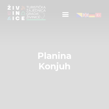
Početna
Informacije za turiste
Događaji
Mapa
Novosti
Planina
Obavještenja
Konjuh
Kontakt