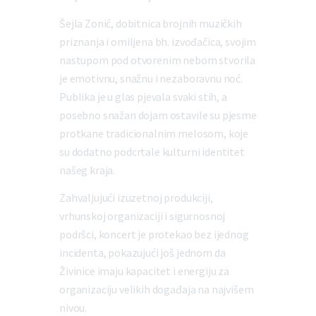
Šejla Zonić, dobitnica brojnih muzičkih
priznanja i omiljena bh. izvođačica, svojim
nastupom pod otvorenim nebom stvorila
je emotivnu, snažnu i nezaboravnu noć.
Publika je u glas pjevala svaki stih, a
posebno snažan dojam ostavile su pjesme
protkane tradicionalnim melosom, koje
su dodatno podcrtale kulturni identitet
našeg kraja.
Zahvaljujući izuzetnoj produkciji,
vrhunskoj organizaciji i sigurnosnoj
podršci, koncert je protekao bez ijednog
incidenta, pokazujući još jednom da
Živinice imaju kapacitet i energiju za
organizaciju velikih događaja na najvišem
nivou.