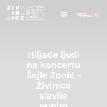
Početna
Informacije za turiste
Događaji
Mapa
Novosti
Hiljade ljudi
Obavještenja
na koncertu
Kontakt
Šejle Zonić –
Živinice
slavile
punim