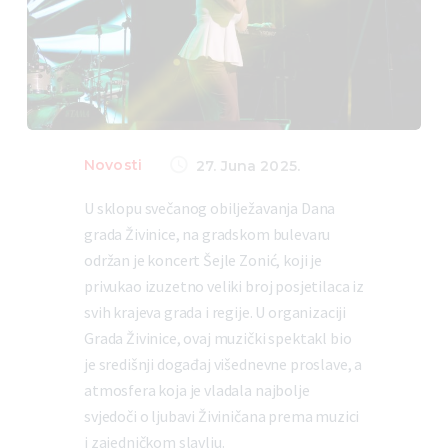
Novosti
27. Juna 2025.
U sklopu svečanog obilježavanja Dana
grada Živinice, na gradskom bulevaru
održan je koncert Šejle Zonić, koji je
privukao izuzetno veliki broj posjetilaca iz
svih krajeva grada i regije. U organizaciji
Grada Živinice, ovaj muzički spektakl bio
je središnji događaj višednevne proslave, a
atmosfera koja je vladala najbolje
svjedoči o ljubavi Živiničana prema muzici
i zajedničkom slavlju.