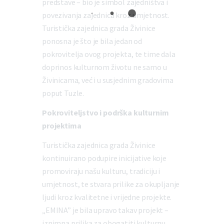
predstave – bio je simbol zajedništva i
povezivanja zajednica kroz umjetnost.
Turistička zajednica grada Živinice
ponosna je što je bila jedan od
pokrovitelja ovog projekta, te time dala
doprinos kulturnom životu ne samo u
Živinicama, već i u susjednim gradovima
poput Tuzle.
Pokroviteljstvo i podrška kulturnim
projektima
Turistička zajednica grada Živinice
kontinuirano podupire inicijative koje
promoviraju našu kulturu, tradiciju i
umjetnost, te stvara prilike za okupljanje
ljudi kroz kvalitetne i vrijedne projekte.
„EMINA” je bila upravo takav projekt –
iznimna prilika za obogatiti kulturnu