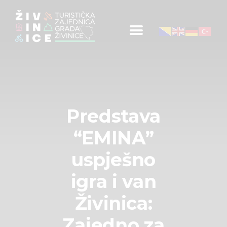
Početna
Informacije za turiste
Događaji
Mapa
Novosti
Predstava
Obavještenja
“EMINA”
Kontakt
uspješno
igra i van
Živinica:
Zajedno za