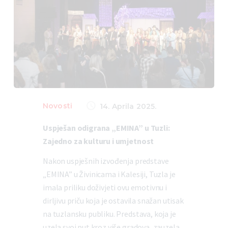
Novosti
14. Aprila 2025.
Uspješan odigrana „EMINA” u Tuzli:
Zajedno za kulturu i umjetnost
Nakon uspješnih izvođenja predstave
„EMINA” u Živinicama i Kalesiji, Tuzla je
imala priliku doživjeti ovu emotivnu i
dirljivu priču koja je ostavila snažan utisak
na tuzlansku publiku. Predstava, koja je
uzela svoj put kroz više gradova, zauzela