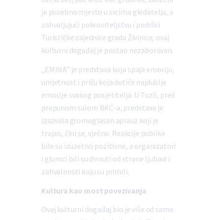
je posebno mjesto u srcima gledatelja, a
zahvaljujući pokroviteljstvu i podršci
Turističke zajednice grada Živinice, ovaj
kulturni događaj je postao nezaboravan.
„EMINA” je predstava koja spaja emociju,
umjetnost i priču koja dotiče najdublje
emocije svakog posjetitelja. U Tuzli, pred
prepunom salom BKC-a, predstava je
izazvala gromoglasan aplauz koji je
trajao, čini se, vječno. Reakcije publike
bile su izuzetno pozitivne, a organizatori
i glumci bili su dirnuti od strane ljubavi i
zahvalnosti koju su primili.
Kultura kao most povezivanja
Ovaj kulturni događaj bio je više od samo