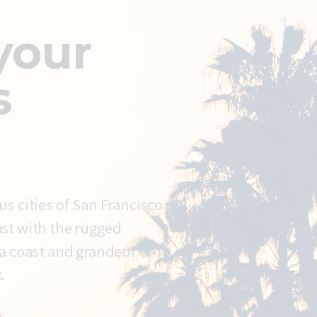
your
s
us cities of San Francisco
st with the rugged
ia coast and grandeur of
.