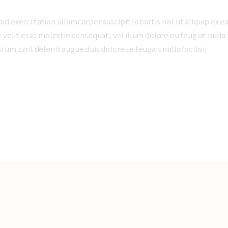
ud exerci tation ullamcorper suscipit lobortis nisl ut aliquip e
 velit esse molestie consequat, vel illum dolore eu feugiat nulla 
um zzril delenit augue duis dolore te feugait nulla facilisi.