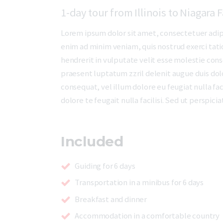
1-day tour from Illinois to Niagara F
Lorem ipsum dolor sit amet, consectetuer adip
enim ad minim veniam, quis nostrud exerci tati
hendrerit in vulputate velit esse molestie conse
praesent luptatum zzril delenit augue duis dolor
consequat, vel illum dolore eu feugiat nulla fac
dolore te feugait nulla facilisi. Sed ut perspi
Included
Guiding for 6 days
Transportation in a minibus for 6 days
Breakfast and dinner
Accommodation in a comfortable country