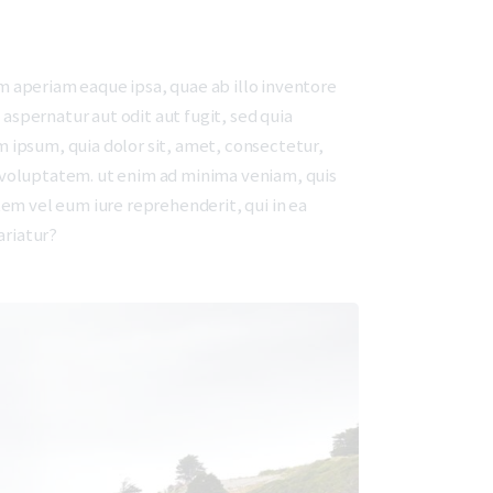
 aperiam eaque ipsa, quae ab illo inventore
aspernatur aut odit aut fugit, sed quia
 ipsum, quia dolor sit, amet, consectetur,
 voluptatem. ut enim ad minima veniam, quis
em vel eum iure reprehenderit, qui in ea
ariatur?