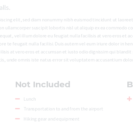
alls.
iscing elit, sed diam nonummy nibh euismod tincidunt ut laoreet
on ullamcorper suscipit lobortis nisl ut aliquip ex ea commodo co
quat, vel illum dolore eu feugiat nulla facilisis at vero eros et a
e te feugait nulla facilisi. Duis autem vel eum iriure dolor in hen
ilisis at vero eros et accumsan et iusto odio dignissim qui blandi
ciatis, unde omnis iste natus error sit voluptatem accusantium do
Not Included
B
Lunch
Transportation to and from the airport
Hiking gear and equipment