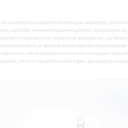
ror sit voluptatem accusantium doloremque laudantium, totam rem
a sunt, explicabo. nemo enim ipsam voluptatem, quia voluptas sit, 
oluptatem sequi nesciunt, neque porro quisquam est, qui dolorem
i tempora incidunt, ut labore et dolore magnam aliquam quaerat
 laboriosam, nisi ut aliquid ex ea commodi consequatur? quis aut
sequatur, vel illum, qui dolorem eum fugiat, quo voluptas nulla p