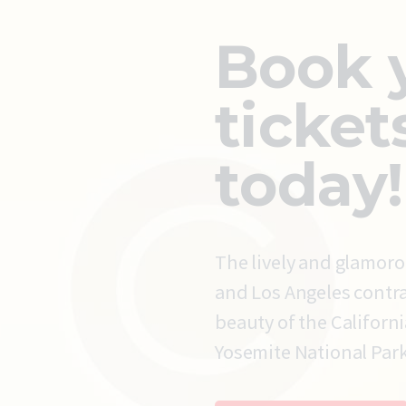
Book 
ticket
today!
The lively and glamoro
and Los Angeles contra
beauty of the Californ
Yosemite National Park