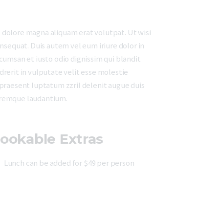
 dolore magna aliquam erat volutpat. Ut wisi
nsequat. Duis autem vel eum iriure dolor in
ccumsan et iusto odio dignissim qui blandit
drerit in vulputate velit esse molestie
t praesent luptatum zzril delenit augue duis
loremque laudantium.
ookable Extras
Lunch can be added for $49 per person