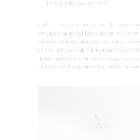
hotel in a double/twin room
Sed ut perspiciatis, unde omnis iste natus er
veritatis et quasi architecto beatae vitae dict
consequuntur magni dolores eos, qui ratione v
adipisci velit, sed quia non numquam eius mod
nostrum exercitationem ullam corporis suscipit
voluptate velit esse, quam nihil molestiae con