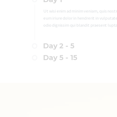
Ut wisi enim ad minim veniam, quis nostr
eum iriure dolor in hendrerit in vulputate
odio dignissim qui blandit praesent luptat
Day 2 - 5
Day 5 - 15