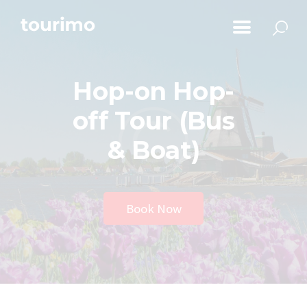
Početna
Informacije za turiste
Hop-on Hop-
Događaji
Mapa
off Tour (Bus
Novosti
& Boat)
Obavještenja
Kontakt
Book Now