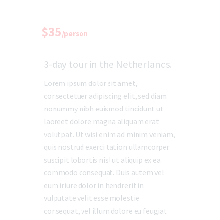
$35
/person
3-day tour in the Netherlands.
Lorem ipsum dolor sit amet,
consectetuer adipiscing elit, sed diam
nonummy nibh euismod tincidunt ut
laoreet dolore magna aliquam erat
volutpat. Ut wisi enim ad minim veniam,
quis nostrud exerci tation ullamcorper
suscipit lobortis nisl ut aliquip ex ea
commodo consequat. Duis autem vel
eum iriure dolor in hendrerit in
vulputate velit esse molestie
consequat, vel illum dolore eu feugiat