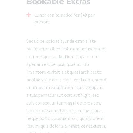
Bookable Extras
Lunch can be added for $49 per
person
Sed ut perspiciatis, unde omnis iste
natus error sit voluptatem accusantium
doloremque laudantium, totam rem
aperiam eaque ipsa, quae ab illo
inventore veritatis et quasi architecto
beatae vitae dicta sunt, explicabo. nemo
enim ipsam voluptatem, quia voluptas
sit, aspernatur aut odit aut fugit, sed
quia consequuntur magni dolores eos,
qui ratione voluptatem sequi nesciunt,
neque porro quisquam est, qui dolorem
ipsum, quia dolor sit, amet, consectetur,