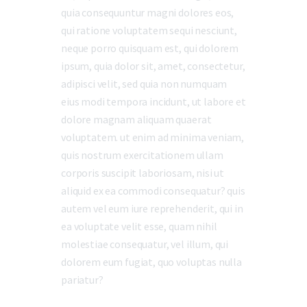
quia consequuntur magni dolores eos,
qui ratione voluptatem sequi nesciunt,
neque porro quisquam est, qui dolorem
ipsum, quia dolor sit, amet, consectetur,
adipisci velit, sed quia non numquam
eius modi tempora incidunt, ut labore et
dolore magnam aliquam quaerat
voluptatem. ut enim ad minima veniam,
quis nostrum exercitationem ullam
corporis suscipit laboriosam, nisi ut
aliquid ex ea commodi consequatur? quis
autem vel eum iure reprehenderit, qui in
ea voluptate velit esse, quam nihil
molestiae consequatur, vel illum, qui
dolorem eum fugiat, quo voluptas nulla
pariatur?