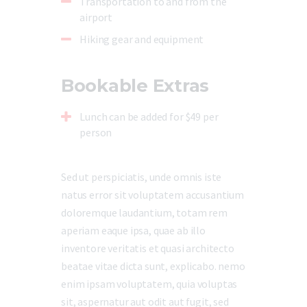
Transportation to and from the
airport
Hiking gear and equipment
Bookable Extras
Lunch can be added for $49 per
person
Sed ut perspiciatis, unde omnis iste
natus error sit voluptatem accusantium
doloremque laudantium, totam rem
aperiam eaque ipsa, quae ab illo
inventore veritatis et quasi architecto
beatae vitae dicta sunt, explicabo. nemo
enim ipsam voluptatem, quia voluptas
sit, aspernatur aut odit aut fugit, sed