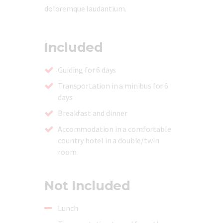
doloremque laudantium.
Included
Guiding for 6 days
Transportation in a minibus for 6
days
Breakfast and dinner
Accommodation in a comfortable
country hotel in a double/twin
room
Not Included
Lunch