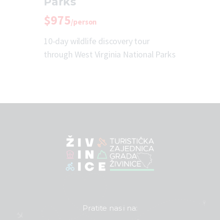
Parks
$975
/person
10-day wildlife discovery tour
through West Virginia National Parks
Pratite nas i na: