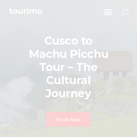
Početna
Informacije za turiste
Cusco to
Događaji
Mapa
Machu Picchu
Novosti
Tour – The
Obavještenja
Cultural
Kontakt
Journey
Book Now