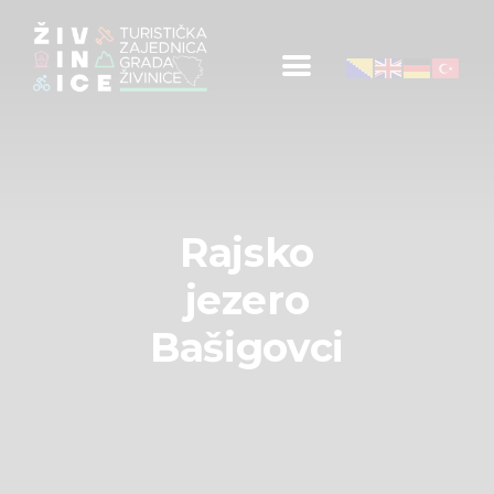
Početna
Informacije za turiste
Događaji
Mapa
Novosti
Rajsko
Obavještenja
jezero
Kontakt
Bašigovci