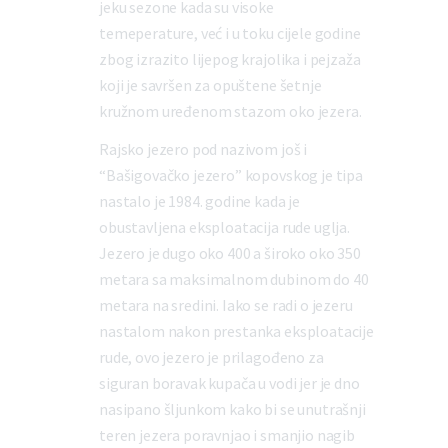
jeku sezone kada su visoke
temeperature, već i u toku cijele godine
zbog izrazito lijepog krajolika i pejzaža
koji je savršen za opuštene šetnje
kružnom uređenom stazom oko jezera.
Rajsko jezero pod nazivom još i
“Bašigovačko jezero” kopovskog je tipa
nastalo je 1984. godine kada je
obustavljena eksploatacija rude uglja.
Jezero je dugo oko 400 a široko oko 350
metara sa maksimalnom dubinom do 40
metara na sredini. Iako se radi o jezeru
nastalom nakon prestanka eksploatacije
rude, ovo jezero je prilagođeno za
siguran boravak kupača u vodi jer je dno
nasipano šljunkom kako bi se unutrašnji
teren jezera poravnjao i smanjio nagib