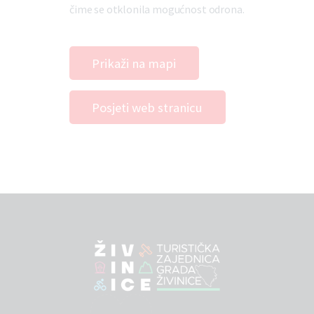
čime se otklonila mogućnost odrona.
Prikaži na mapi
Posjeti web stranicu