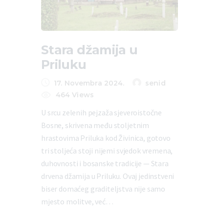
Stara džamija u
Priluku
17. Novembra 2024.
senid
464
Views
U srcu zelenih pejzaža sjeveroistočne
Bosne, skrivena među stoljetnim
hrastovima Priluka kod Živinica, gotovo
tri stoljeća stoji nijemi svjedok vremena,
duhovnosti i bosanske tradicije — Stara
drvena džamija u Priluku. Ovaj jedinstveni
biser domaćeg graditeljstva nije samo
mjesto molitve, već…