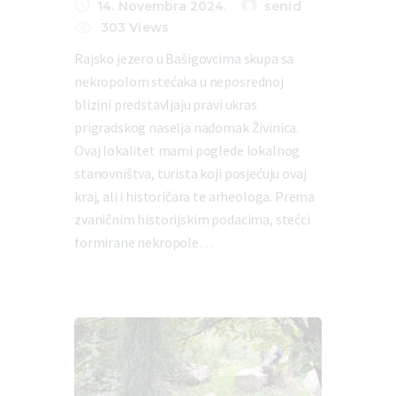
14. Novembra 2024.
senid
303
Views
Rajsko jezero u Bašigovcima skupa sa
nekropolom stećaka u neposrednoj
blizini predstavljaju pravi ukras
prigradskog naselja nadomak Živinica.
Ovaj lokalitet mami poglede lokalnog
stanovništva, turista koji posjećuju ovaj
kraj, ali i historičara te arheologa. Prema
zvaničnim historijskim podacima, stećci
formirane nekropole…