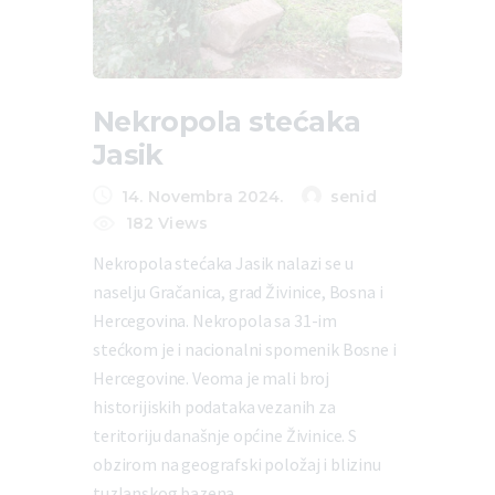
Nekropola stećaka
Jasik
14. Novembra 2024.
senid
182
Views
Nekropola stećaka Jasik nalazi se u
naselju Gračanica, grad Živinice, Bosna i
Hercegovina. Nekropola sa 31-im
stećkom je i nacionalni spomenik Bosne i
Hercegovine. Veoma je mali broj
historijiskih podataka vezanih za
teritoriju današnje općine Živinice. S
obzirom na geografski položaj i blizinu
tuzlanskog bazena…