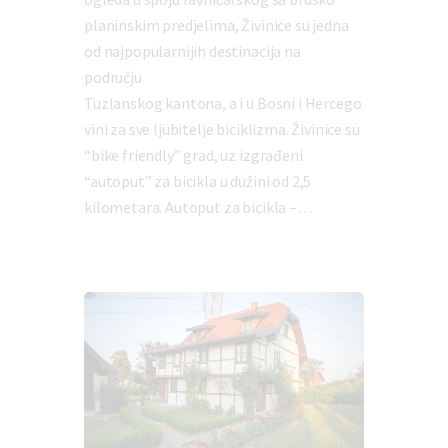
planinskim predjelima, Živinice su jedna
od najpopularnijih destinacija na
području
Tuzlanskog kantona, a i u Bosni i Hercego
vini za sve ljubitelje biciklizma. Živinice su
“bike friendly” grad, uz izgrađeni
“autoput” za bicikla u dužini od 2,5
kilometara. Autoput za bicikla –…