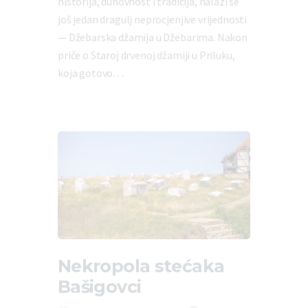
historija, duhovnost i tradicija, nalazi se
još jedan dragulj neprocjenjive vrijednosti
— Džebarska džamija u Džebarima. Nakon
priče o Staroj drvenoj džamiji u Priluku,
koja gotovo…
Nekropola stećaka
Bašigovci