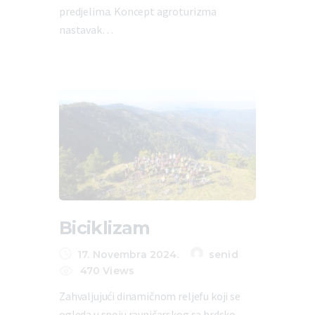
predjelima. Koncept agroturizma
nastavak…
Biciklizam
17. Novembra 2024.
senid
470
Views
Zahvaljujući dinamičnom reljefu koji se
ogleda u spoju ravničarskog sa brdsko