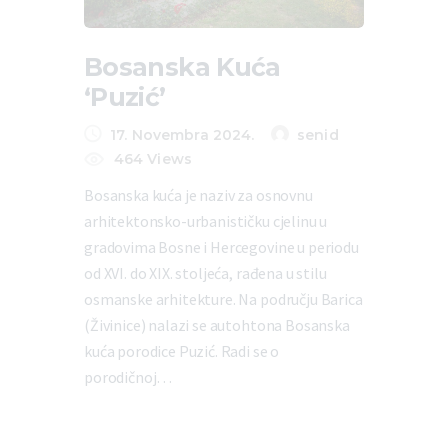
Bosanska Kuća
‘Puzić’
17. Novembra 2024.
senid
464
Views
Bosanska kuća je naziv za osnovnu
arhitektonsko-urbanističku cjelinu u
gradovima Bosne i Hercegovine u periodu
od XVI. do XIX. stoljeća, rađena u stilu
osmanske arhitekture. Na području Barica
(Živinice) nalazi se autohtona Bosanska
kuća porodice Puzić. Radi se o
porodičnoj…