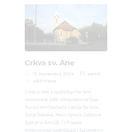
Crkva sv. Ane
17. Novembra 2024.
senid
489
Views
Crkva sv. Ane pripada župi Par Selo
osnovana je 1986. odvajanjem od župe
Morančani. Obuhvaća naselja Par Selo,
Donje Dubrave, Pasci i Spreča. Zaštitnik
župe je sv. Ana (26. 7.) Pripada
Vrhbosanskoj nadbiskupiji i Tuzlanskom